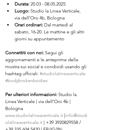
Durata:
 20.03 - 08.05.2025
Luogo:
 Studio la Linea Verticale, 
via dell’Oro 4b, Bologna
Orari ordinari:
 Dal martedì al 
sabato, 16-20. Le mattine e gli altri 
giorni su appuntamento
Connettiti con noi: 
Segui gli 
aggiornamenti e le anteprime della 
mostra sui social e condividi usando gli 
hashtag ufficiali: 
#studiolalineaverticale
#bodybrokenbodies
Per ulteriori informazioni: 
Studio la 
Linea Verticale | via dell’Oro 4b | 
Bologna 
www.studiolalineaverticale.it
 |
info@studi
olalineaverticale.it
 | +39 3920829558 / 
+39 335 604 5420 | FB/IG/IN: 