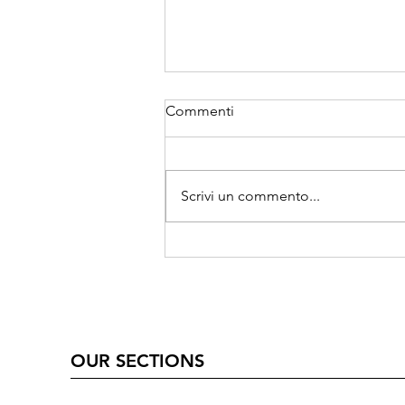
Commenti
Scrivi un commento...
Festeggiamo 3 anni con
"Work in progress"
OUR SECTIONS