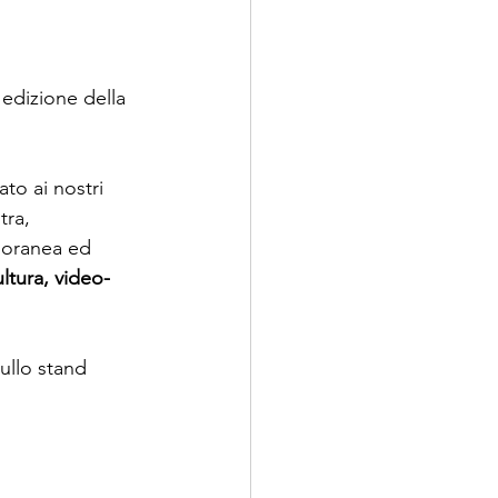
 edizione della 
to ai nostri 
tra, 
poranea ed 
ultura, video-
ullo stand 