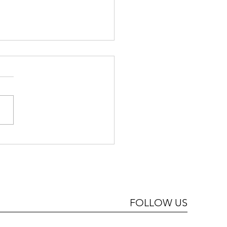
ca Mazzone, una verità
i può solo tendere. Di
la Semprini Cesari
FOLLOW US