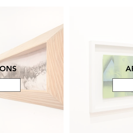
IONS
A