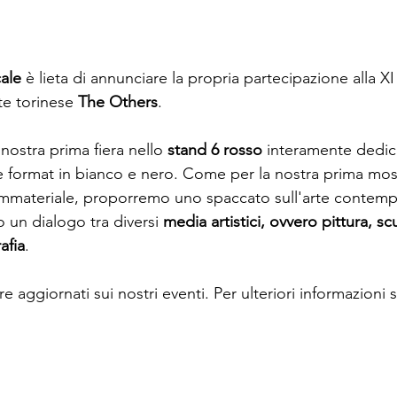
cale
 è lieta di annunciare la propria partecipazione alla XI
te torinese 
The Others
. 
nostra prima fiera nello 
stand 6 rosso
 interamente dedica
are format in bianco e nero. Come per la nostra prima mos
mmateriale, proporremo uno spaccato sull'arte contem
 un dialogo tra diversi 
media artistici, ovvero pittura, sc
afia
. 
e aggiornati sui nostri eventi. Per ulteriori informazioni s