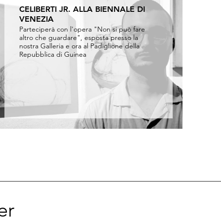
CELIBERTI JR. ALLA BIENNALE DI
VENEZIA
Parteciperà con l'opera "Non si può fare
r
altro che guardare", esposta presso la
nostra Galleria e ora al Padiglione della
Repubblica di Guinea
er