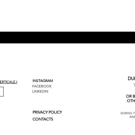
FOLLOW US
DU
INSTAGRAM
RTICALE.I
FACEBOOK
LINKEDIN
OR 
OTH
PRIVACY POLICY
DURING T
AN
CONTACTS