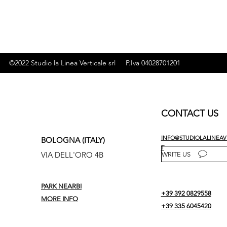
©2022 Studio la Linea Verticale srl P.Iva 04028701201
CONTACT US
FIND US
INFO@STUDIOLALINEAVE
BOLOGNA (ITALY)
T
VIA DELL'ORO 4B
WRITE US
PARK NEARBI
+39 392 0829558
MORE INFO
+39 335 6045420