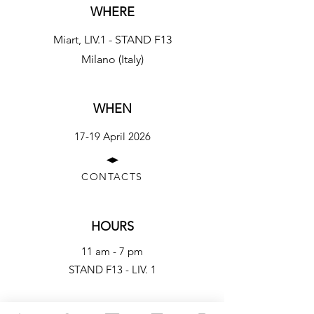
WHERE
Miart, LIV.1 - STAND F13
Milano (Italy)
Miart 2026
Valentina Palmi | Installation view
SINGLE ARTWORKS DETAILS
WHEN
VALENTINA PALMI
17-19 April 2026
CONTACTS
HOURS
11 am - 7 pm
STAND F13 - LIV. 1
Miart 2026