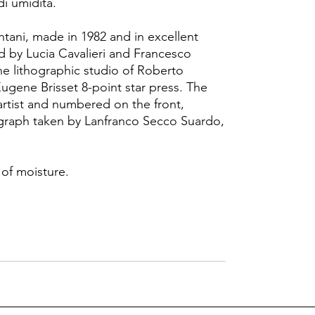
di umidità.
ntani, made in 1982 and in excellent
d by Lucia Cavalieri and Francesco
he lithographic studio of Roberto
ugene Brisset 8-point star press. The
artist and numbered on the front,
tograph taken by Lanfranco Secco Suardo,
 of moisture.