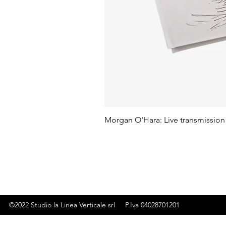
Morgan O'Hara: Live transmission
©2022 Studio la Linea Verticale srl P.Iva 04028701201