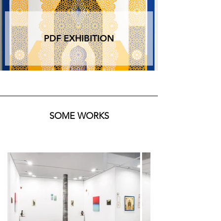
equilibrio tra terra e cielo.

Completa il percorso una parete esterna che 
accoglie al centro un’opera in carta intagliata di 
PDF EXHIBITION
Mohammed El Hajoui, una porta araba intesa 
come soglia e passaggio, luogo di transito tra 
visibile e invisibile. Ai lati, i disegni di Tobia 
Corradin raffigurano figure musicali dal sapore 
orientale, suonatori di flauto che sembrano 
custodire un tempo sospeso, scandendo 
silenziosamente il ritmo della visione.

SOME WORKS
Il progetto si propone come un dispositivo 
poetico per abitare il tempo della visione con 
lentezza e attenzione, un invito ad ascoltare le 
opere come mappe di un territorio interiore e 
condiviso, in cui ogni gesto diventa pratica di 
resistenza estetica e spirituale.