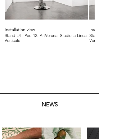
Installation view
Installation view
Stand L4 - Pad 12. ArtVerona, Studio la Linea
Stand L4 - Pad 12. ArtVeron
Verticale
Verticale
NEWS