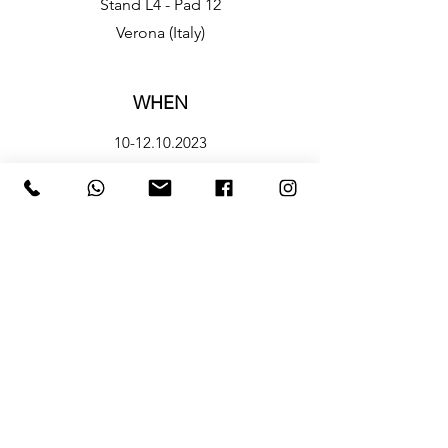
​​Stand L4 - Pad 12
Verona (Italy)
WHEN
10-12.10.2023
CONTACTS
HOURS
10.10 preview h 11-14
Aperture al pubblico: 10.10 H 14-19 | 11-
12.10 h 11-19