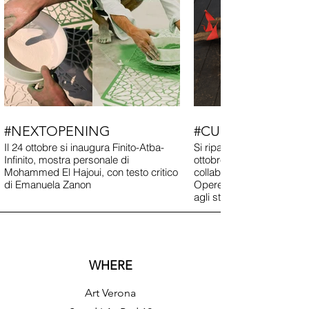
#NEXTOPENING
#CURRENTEXHIBI
Il 24 ottobre si inaugura Finito-Atba-
Si riparte da Opentour! Il 
Infinito, mostra personale di
ottobre con Objectificion, 
Mohammed El Hajoui, con testo critico
collaborazione con Kapp
di Emanuela Zanon
Opere di Nelson, Monk, 
agli studenti Ababo!
WHERE
Art Verona