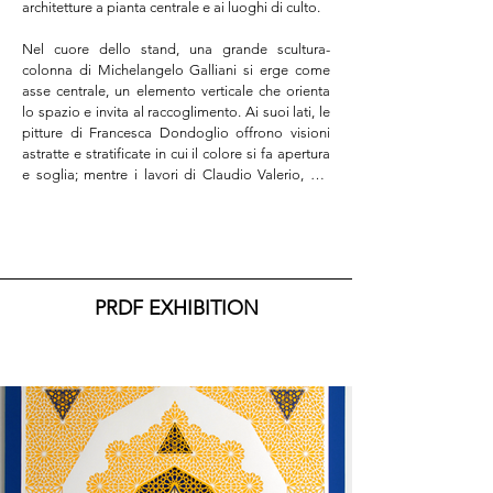
architetture a pianta centrale e ai luoghi di culto.

Nel cuore dello stand, una grande scultura-
colonna di Michelangelo Galliani si erge come 
asse centrale, un elemento verticale che orienta 
lo spazio e invita al raccoglimento. Ai suoi lati, le 
pitture di Francesca Dondoglio offrono visioni 
astratte e stratificate in cui il colore si fa apertura 
e soglia; mentre i lavori di Claudio Valerio, più 
legati al paesaggio, propongono orizzonti 
sospesi, immagini in bilico tra apparizione e 
dissolvenza.

Sul fondo dello stand, quasi a livello del suolo, i 
vasi in ceramica di Navid Azimi Sajadi 
PRDF EXHIBITION
introducono un repertorio di simboli provenienti 
da diverse tradizioni spirituali, evocando una 
geografia mistica che attraversa culture e 
religioni. Dai loro orli si solleva un sottile filo di 
incenso, che diffonde nello spazio un aroma 
rituale, amplificando la dimensione sensoriale e 
meditativa del percorso. Accanto, le mani dipinte 
da Alberto Colliva sembrano tese verso l’alto, 
come in un gesto di invocazione o di fragile 