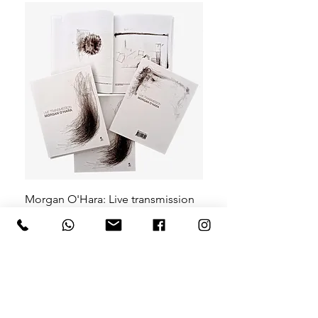
Morgan O'Hara: Live transmission
Michelangelo Galliani: 
Ordinario-Uomo-Straor
Editions