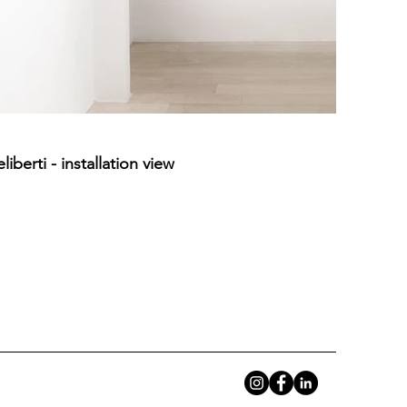
 giace nella differenza tra ciò che sono in atto e ciò 
n lo fa. Il fulcro della riflessione è in una potenza 
on interrompono la poetica, la estendono: come armi 
anaggi, sono custodi di una potenza sospesa.

 puramente accademici e si affaccia su un’area grigia, 
ncezioni di bello e brutto si fanno labili. L’artista 
iberti - installation view
re, che usati tramite una stesura delicata del colore 
nza ai soggetti rappresentati. La sua è un’arte che 
na costante sperimentazione e in continuo divenire, 
ando come uno spazio mentale, in cui non si traduce 
o. Il focus si sposta dall’identificazione di un chi o 
mpre un residuo, un resto, che mantiene in potenza 
ruitore in una condizione di dubbio e spaesamento.

e in grafite, tappezzano le pareti della link room e 
l processo creativo parte da ricordi e considerazioni 