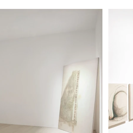
Tutti e tre sembrano sottrarre l’essere umano dalla central
più ampio, dove il corpo, rarefatto o mascherato, perde i
umana, se presente, viene solo abbozzata, sempre in suppo
modo da chiarire il suo funzionamento. Allo stesso modo
alla raffigurazione dei soggetti, se non, a volte, nell’ins
L’artista non si focalizza su un chi o un che cosa, ma sull
lavori di Corradin, invece, l’essere umano ha un ruolo 
sempre figure umane; i corpi dirompono nel bianco della pa
abiti volumetrici che ne alleggeriscono le sembianze.

Ed è con questo spirito che, nei tre artisti, Essenziare si pa
lascia venire alla luce ciò che è originario e che, normalment
Giorgio Celiberti

Giorgio Celiberti catalizza tensione. La tensione è quella
pienamente segnica. Il suo tratto è deciso, determinato, ma
segno pittorico è pennellata, crea campiture che non 
quella tra invenzioni umane e la completa assenza dell’uma
di corpi, questi servono solo ad attivare i veri protagonist