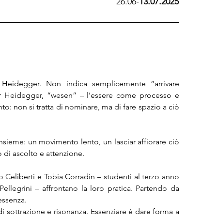
26.06-
13.07.2025
 Heidegger. Non indica semplicemente “arrivare 
Per Heidegger, “wesen” – l’essere come processo e 
 non si tratta di nominare, ma di fare spazio a ciò 
nsieme: un movimento lento, un lasciar affiorare ciò 
di ascolto e attenzione.

o Celiberti e Tobia Corradin – studenti al terzo anno 
ellegrini – affrontano la loro pratica. Partendo da 
essenza.

di sottrazione e risonanza. Essenziare è dare forma a 