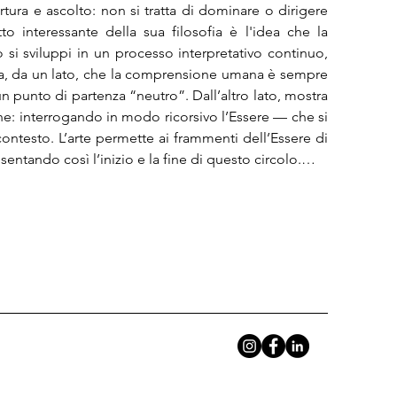
ura e ascolto: non si tratta di dominare o dirigere 
o interessante della sua filosofia è l'idea che la 
 sviluppi in un processo interpretativo continuo, 
ca, da un lato, che la comprensione umana è sempre 
punto di partenza “neutro”. Dall’altro lato, mostra 
: interrogando in modo ricorsivo l’Essere — che si 
testo. L’arte permette ai frammenti dell’Essere di 
resentando così l’inizio e la fine di questo circolo.

azionano alla pratica artistica attraverso un segno 
enza, nel circolo ermeneutico, è sottoposta allo 
oro soggetti la possibilità di astrarsi dal contesto, e 
la nuda condizione dell’esistenza. Nelle opere in 
za, in quanto non esiste una gerarchia di importanza 
 di Peluso, diviene terreno fertile alla generazione 
disposto a compensare il peso, tanto compositivo 
nte, Celiberti concepisce, nel vuoto, lo spazio 
e. Nei disegni di Corradin, invece, esso assume una 
dopo un’esplosione: un silenzio cosmico in cui 