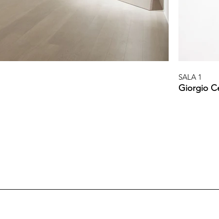
loro funzione tramite una pittura lieve e ariosa. L’interesse
che sono in potenza: una pistola che potrebbe sparare ma no
che li definisce, ma che rimane inespressa. Gli insetti n
inerti, trattengono il gesto. Le loro corazze, simili a ingr
Antonio Peluso

La ricerca artistica di Antonio Peluso si discosta dai limiti
SALA 1
uno spazio di con-fusione in cui i confini tra le comuni co
Giorgio Cel
lavora con pigmenti naturali ricavati da terre di vario gene
vanno a conferire un’impressione di leggerezza ed evanesce
sfugge alle definizioni e ai concetti stabili, frutto di u
come un flusso di pensiero. Dunque la tela si va configur
la totalità di un soggetto, ma l’indefinitezza di un moviment
di un che cosa, all’azione che si va compiendo. Rimane se
parte delle possibilità dell’opera stessa e che spinge il f
Tobia Corradin

I disegni di Tobia Corradin, realizzati per la maggior part
sommergono il fruitore nello spazio mentale dell’artista. I