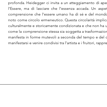
profonda. Heidegger ci invita a un atteggiamento di apert
l’Essere, ma di lasciare che l’essenza accada. Un aspett
comprensione che l’essere umano ha di sé e del mondo si
noto come circolo ermeneutico. Questa circolarità impli
culturalmente e storicamente condizionata e che non ha un 
come la comprensione stessa sia soggetta a trasformazione
manifesta in forme mutevoli a seconda del tempo e del con
manifestarsi e venire condivisi tra l’artista e i fruitori, rapp
Giorgio Celiberti, Antonio Peluso e Tobia Corradin si rel
soggetto a un perpetuo mutamento — proprio come l’ess
scorrere del tempo. Inoltre, gli artisti sembrano offrire ai l
lo fanno immergendoli in spazi vuoti, dove resta solo 
mostra, il rapporto tra pieni e vuoti assume grande rilevan
tra il segno e la sua assenza. Lo spazio neutro, nelle tele
degli spazi pieni e, al contempo, crea un supporto pre
quanto concettuale, della rappresentazione. Analogame
necessario a trattenere le infinite possibilità inespress
dimensione siderale, immaginata come ciò che resta 
sopravvivono solo i suoi soggetti.
