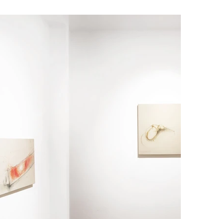
ità rappresentativa, per dissolverlo in un orizzonte 
 suoi contorni individuali. In Celiberti, la figura 
rto all’oggetto che l’artista prende in analisi, in 
, nelle opere di Peluso non viene data importanza 
erimento di alcuni dettagli, come visibile in Sutura. 
’indeterminatezza di un’azione o di un movimento. Nei 
ancora differente. I suoi disegni presentano quasi 
gina, tuttavia, le loro carni sono coperte da ariosi 
lesa in un atto di ascolto, di attenzione radicale, che 
e, rimane implicito, invisibile, taciuto.

 tra uno spazio di colore neutro e una pittura che è 
 non si risolve mai in una linea definita. Quando il 
si impongono ma sostengono. La tensione è anche 
no dotato di intento. Infatti dove troviamo abbozzi 
i: oggetti violenti, che l’artista però emancipa dalla 