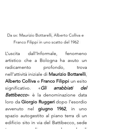
Da sx: Maurizio Bottarelli, Alberto Colliva e 
Franco Filippi in uno scatto del 1962
L’uscita dall’Informale, fenomeno 
artistico che a Bologna ha avuto un 
radicamento profondo, trova 
nell’attività iniziale di 
Maurizio Bottarelli
, 
Alberto Colliva 
e 
Franco Filippi 
un esito 
significativo. «
Gli arrabbiati del 
Battibecco
» è la denominazione data 
loro da 
Giorgio Ruggeri
 dopo l’esordio 
avvenuto nel 
giugno 1962
, in uno 
spazio autogestito al piano terra di un 
edificio sito in via del Battibecco, sede 