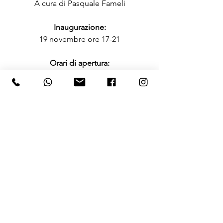
A cura di Pasquale Fameli
Inaugurazione:
19 novembre ore 17-21
Orari di apertura:
Dal martedì al sabato 15:30-19:00
Gli arrabbiati del Battibecco
Testi Critici
Mostra tutti
Post recenti