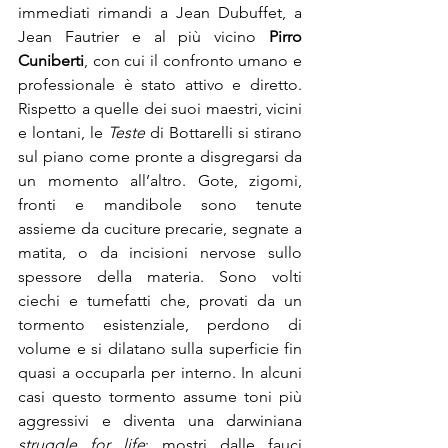
immediati rimandi a Jean Dubuffet, a 
Jean Fautrier e al più vicino 
Pirro 
Cuniberti
, con cui il confronto umano e 
professionale è stato attivo e diretto. 
Rispetto a quelle dei suoi maestri, vicini 
e lontani, le 
Teste 
di Bottarelli si stirano 
sul piano come pronte a disgregarsi da 
un momento all’altro. Gote, zigomi, 
fronti e mandibole sono tenute 
assieme da cuciture precarie, segnate a 
matita, o da incisioni nervose sullo 
spessore della materia. Sono volti 
ciechi e tumefatti che, provati da un 
tormento esistenziale, perdono di 
volume e si dilatano sulla superficie fin 
quasi a occuparla per interno. In alcuni 
casi questo tormento assume toni più 
aggressivi e diventa una darwiniana 
struggle for life
: mostri dalle fauci 