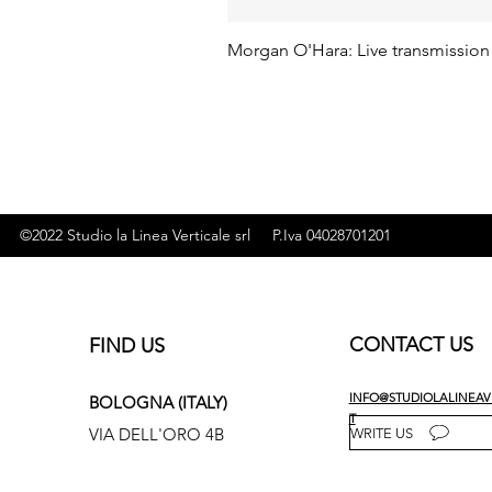
Morgan O'Hara: Live transmission
©2022 Studio la Linea Verticale srl P.Iva 04028701201
CONTACT US
FIND US
INFO@STUDIOLALINEAVE
BOLOGNA (ITALY)
T
VIA DELL'ORO 4B
WRITE US