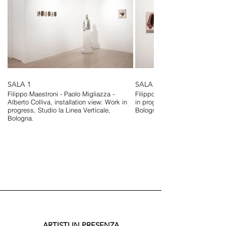
SALA 1
SALA 1
Filippo Maestroni - Paolo Migliazza -
Filippo Maestroni, installation
Alberto Colliva, installation view: Work in
in progress, Studio la Linea Ver
progress, Studio la Linea Verticale,
Bologna.
Bologna.
ARTISTI IN PRESENZA