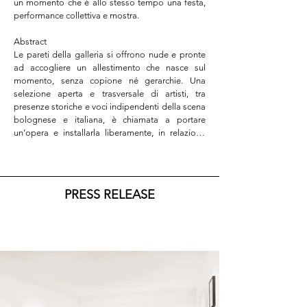
un momento che è allo stesso tempo una festa, 
performance collettiva e mostra.

Abstract

Le pareti della galleria si offrono nude e pronte 
ad accogliere un allestimento che nasce sul 
momento, senza copione né gerarchie. Una 
selezione aperta e trasversale di artisti, tra 
presenze storiche e voci indipendenti della scena 
bolognese e italiana, è chiamata a portare 
un’opera e installarla liberamente, in relazione 
allo spazio e agli altri lavori, in una costruzione 
visiva spontanea e in divenire. Il pubblico è 
invitato ad assistere, e volendo anche a 
partecipare, a questo processo in tempo reale: 
PRESS RELEASE
un montaggio collettivo che è anche un gesto di 
fiducia, di apertura e di festa.

Perché sì, è una festa, una celebrazione calorosa 
e informale dei tre anni di attività, di 
collaborazioni sincere, di momenti condivisi, di 
lavoro quotidiano attorno all’arte e alle sue 
relazioni. Il 23 Maggio, dalle 17:00 alle 21:00, lo 
spazio sarà aperto a chiunque voglia esserci: per 
un brindisi, due chiacchiere, per curiosare, aiutare 