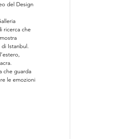
peo del Design 
alleria 
i ricerca che 
 mostra 
di Istanbul. 
l’estero, 
acra.
ca che guarda 
are le emozioni 