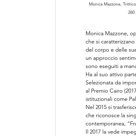
Monica Mazzone, Trittico d
260 
Monica Mazzone, opera
che si caratterizzano 
del corpo e delle su
un approccio sentimen
sono eseguiti a mano 
Ha al suo attivo part
Selezionata da import
al Premio Cairo (201
istituzionali come Pa
Nel 2015 si trasferis
che riconosce la sing
contemporanea, “Frui
Il 2017 la vede impeg