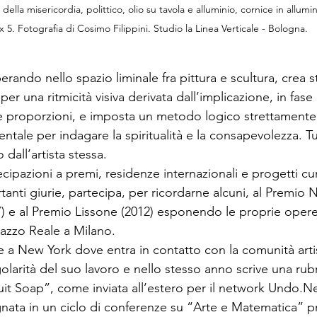
ella misericordia, polittico, olio su tavola e alluminio, cornice in allumi
x 5. Fotografia di Cosimo Filippini. Studio la Linea Verticale - Bologna.
ndo nello spazio liminale fra pittura e scultura, crea str
per una ritmicità visiva derivata dall’implicazione, in fase
e proporzioni, e imposta un metodo logico strettamente
tale per indagare la spiritualità e la consapevolezza. Tutt
dall’artista stessa.
ecipazioni a premi, residenze internazionali e progetti cur
anti giurie, partecipa, per ricordarne alcuni, al Premio No
7) e al Premio Lissone (2012) esponendo le proprie opere
lazzo Reale a Milano.
ce a New York dove entra in contatto con la comunità arti
olarità del suo lavoro e nello stesso anno scrive una rubr
t Soap”, come inviata all’estero per il network Undo.Ne
nata in un ciclo di conferenze su “Arte e Matematica” pre