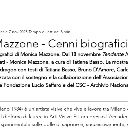
icale
7 nov 2023
Tempo di lettura: 3 min
azzone - Cenni biografic
ografici di Monica Mazzone. Dal 18 novembre 
Tendente In
rati - Monica Mazzone, a cura di Tatiana Basso. La mostra
dragon con testi di Tatiana Basso, Bruno D'Amore, Carlot
izzata con il sostegno e la collaborazione dell'Associazio
a Fondazione Lucio Saffaro e del CSC - Archivio Nazion
ilano 1984) è un’artista visiva che vive e lavora tra Milano
diploma di laurea in Arti Visive-Pittura presso l’Accademi
i sperimentale sulle bolle di sapone e, successivamente, 