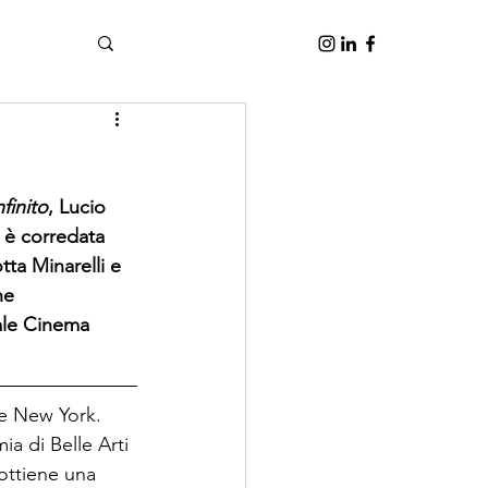
i
finito
, Lucio 
 è corredata 
ta Minarelli e 
ne 
ale Cinema 
 e New York.  
a di Belle Arti 
ottiene una 