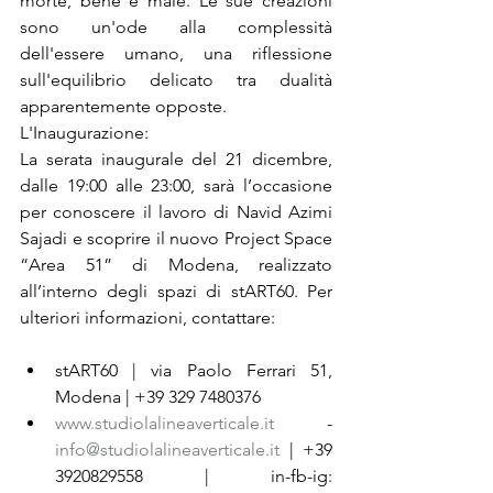
morte, bene e male. Le sue creazioni 
sono un'ode alla complessità 
dell'essere umano, una riflessione 
sull'equilibrio delicato tra dualità 
apparentemente opposte.
L'Inaugurazione:
La serata inaugurale del 21 dicembre, 
dalle 19:00 alle 23:00, sarà l’occasione 
per conoscere il lavoro di Navid Azimi 
Sajadi e scoprire il nuovo Project Space 
“Area 51” di Modena, realizzato 
all’interno degli spazi di stART60. Per 
ulteriori informazioni, contattare:
stART60 | via Paolo Ferrari 51, 
Modena | +39 329 7480376 
www.studiolalineaverticale.it
 - 
info@studiolalineaverticale.it
 | +39 
3920829558 | in-fb-ig: 