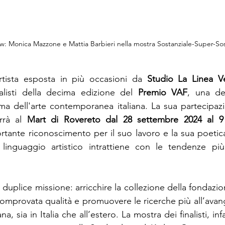
iew: Monica Mazzone e Mattia Barbieri nella mostra Sostanziale-Super-Sos
tista esposta in più occasioni da 
Studio La Linea Ve
nalisti della decima edizione del 
Premio VAF
, una del
ama dell'arte contemporanea italiana. La sua partecipazi
rrà al 
Mart
di Rovereto
dal 28 settembre 2024 al 9
tante riconoscimento per il suo lavoro e la sua poetica, 
linguaggio artistico intrattiene con le tendenze più 
 duplice missione: arricchire la collezione della fondazi
comprovata qualità e promuovere le ricerche più all’avang
 sia in Italia che all’estero. La mostra dei finalisti, infatt