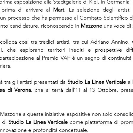
ima esposizione alla Stadtgalerie di Kiel, in Germania, 
prima di arrivare al 
Mart
. La selezione degli artisti f
o un processo che ha permesso al Comitato Scientifico d
ento candidature, riconoscendo in 
Mazzone
 una voce di r
lloca così tra tredici artisti, tra cui Adriano Annino, 
 che esplorano territori inediti e prospettive differ
artecipazione al Premio VAF è un segno di continuità n
riera.
ra gli artisti presentati da 
Studio La Linea Verticale
 al
ea di Verona
, che si terrà dall'11 al 13 Ottobre, pres
Mazzone a queste iniziative espositive non solo consolida
 di 
Studio La Linea Verticale
 come piattaforma di promoz
innovazione e profondità concettuale.