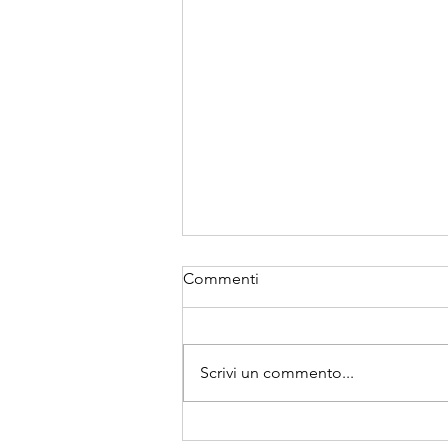
Commenti
Scrivi un commento...
Monica Mazzone tra i 13