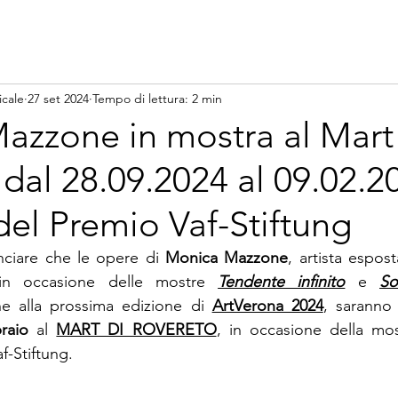
icale
27 set 2024
Tempo di lettura: 2 min
azzone in mostra al Mart
dal 28.09.2024 al 09.02.20
i del Premio Vaf-Stiftung
nciare che le opere di 
Monica Mazzone
, artista espos
in occasione delle mostre 
Tendente infinito
 e 
So
he alla prossima edizione di 
ArtVerona 2024
, saranno
raio
 al 
MART DI ROVERETO
, in occasione della most
af-Stiftung.