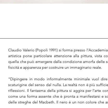
Claudio Valerio (Popoli 1991) si forma presso l’Accademia d
artistica pone particolare attenzione alla pittura, vista 
quella che può emergere dalla condizione amorfa delle sosta
fisicità e apparenza per costruire un immaginario reale.​

"Dipingere in modo informalmente minimale vuol dire r
scaturigine del senso dal nulla. La realtà non è più suffi
riflessioni. Il fantasma della pittura si aggira per l’ar
come una forma assente che è pronta a manifestarsi e s
delle streghe del Macbeth. Il nero è un non colore che as
esserci il Nulla o l’Assoluto a seconda degli stati d’animo 