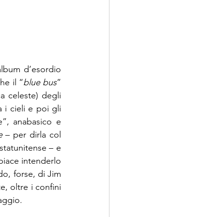
A proposito del brano ricordato all’inizio – celebre traccia conclusiva dell’album d’esordio 
he il “
blue bus
” 
 celeste) degli 
 cieli e poi gli 
e”, anabasico e 
e
 – per dirla col 
tatunitense – e 
iace intenderlo 
o, forse, di Jim 
 oltre i confini 
aggio.