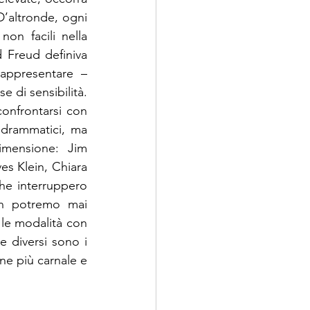
’altronde, ogni 
n facili nella 
 Freud definiva 
appresentare – 
comunque una sorta di “vantaggio” in relazione allo sviluppo di una certa dose di sensibilità. 
onfrontarsi con 
drammatici, ma 
mensione: Jim 
s Klein, Chiara 
he interruppero 
on potremo mai 
 le modalità con 
 diversi sono i 
ne più carnale e 