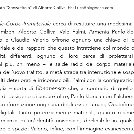
foto "Senza titolo" di Alberto Colliva. Ph: LucaBolognese.com
le-Corpo-Immateriale
 cerca di restituire una medesima 
omben, Alberto Colliva, Vale Palmi, Armenia Panfolklor
tto e Claudio Valerio offrono ognuno una chiave di let
riale e dei rapporti che questo intrattiene col mondo 
tà differenti, ognuno di loro cerca di proiettarsi ne
 più, chi meno – le salde radici del corpo materia
a dell’uovo trafitto, a metà strada tra interruzione e sosp
ti deteriorati e irriconoscibili; Palmi con la configurazio
lia – sorta di 
Übermensch
 che, al contrario di quello 
e di desiderio di andare oltre; Panfolklorica con l’alchem
conformazione originaria degli esseri umani; Quatrième
igitali, tanto potenzialmente materiali, quanto realmen
onianza di un’identità universale, declinabile in qualsiv
po e spazio; Valerio, infine, con l’immagine evanescente 