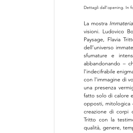
Dettagli dall'opening. In 
La mostra 
Immateria
visioni. Ludovico B
Paysage, Flavia Tri
dell’universo immate
sfumature e intensi
abbandonando – chi
l’indecifrabile enigm
con l’immagine di vol
una presenza vermig
fatto solo di calore 
opposti, mitologica 
creazione di corpi d
Tritto con la testim
qualità, genere, tem