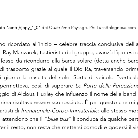
 foto "æntr[h]opy_1_0" dei Quatrième Paysage. Ph: LucaBolognese.com
– Ray Manzarek, tastierista del gruppo, avanzò l’ipotesi c
 fosse da ricondurre alla barca solare (detta anche barca
di trasporto grazie al quale il Dio Ra, traversando prima i
ni giorno la nascita del sole. Sorta di veicolo “vertical
permetteva, così, di superare 
Le Porte della Percezion
ggio di Aldous Huxley che influenzò il nome della band s
rima risultava essere sconosciuto. È per questo che mi p
rtisti di 
Immateriale-Corpo-Immateriale
: allo stesso mod
 attendono che il “
blue bus
” li conduca da qualche parte,
er il resto, non resta che mettersi comodi e godersi il vi