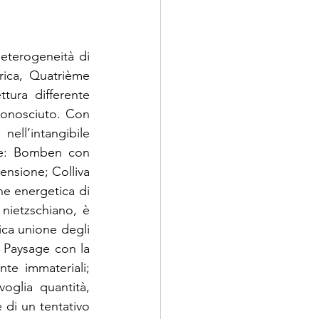
eterogeneità di 
ica, Quatrième 
tura differente 
conosciuto. Con 
ll’intangibile 
le: Bomben con 
ensione; Colliva 
ne energetica di 
nietzschiano, è 
ica unione degli 
 Paysage con la 
te immateriali; 
oglia quantità, 
di un tentativo 