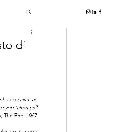
sto di
bus is callin’ us
re you taken us?
, The End, 1967
elevate, occorra 