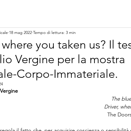
icale
18 mag 2022
Tempo di lettura: 3 min
 where you taken us? Il te
io Vergine per la mostra
ale-Corpo-Immateriale.
24
 Vergine
The blue 
Driver, whe
The Doors
egola il fatto che, per acquisire coscienza o sensibilità 