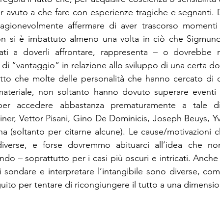
 avuto a che fare con esperienze tragiche e segnanti. D
gionevolmente affermare di aver trascorso momenti no
non si è imbattuto almeno una volta in ciò che Sigmund
ovati a doverli affrontare, rappresenta – o dovrebbe r
atto che molte delle personalità che hanno cercato di c
teriale, non soltanto hanno dovuto superare eventi 
 per accedere abbastanza prematuramente a tale di
iner, Vettor Pisani, Gino De Dominicis, Joseph Beuys, Yve
 (soltanto per citarne alcune). Le cause/motivazioni c
diverse, e forse dovremmo abituarci all’idea che n
ndo – soprattutto per i casi più oscuri e intricati. Anche
 sondare e interpretare l’intangibile sono diverse, come
uito per tentare di ricongiungere il tutto a una dimensio