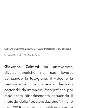
Giovanna Caimmi, 
Loopholes
, 2023. Installation view at Studio 
la Linea Verticale. Ph. Paolo Serra
Giovanna Caimmi
 ha attraversato 
diverse pratiche nel suo lavoro, 
utilizzando la fotografia, il video e la 
performance, ha spesso lavorato 
partendo da immagini fotografiche poi 
modificate pittoricamente seguendo il 
metodo della “postproduzione”, finchè 
nel 
2014
 ha avuto un’illuminazione 