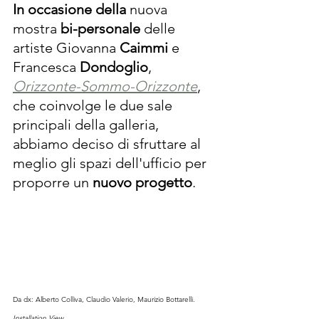
In occasione della
 nuova 
mostra
 bi-personale
 delle 
artiste Giovanna 
Caimmi
 e 
Francesca 
Dondoglio
, 
Orizzonte-Sommo-Orizzonte
, 
che coinvolge le due sale 
principali della galleria, 
abbiamo deciso di sfruttare al 
meglio gli spazi dell'ufficio per 
proporre un 
nuovo progetto
.
Da dx: Alberto Colliva, Claudio Valerio, Maurizio Bottarelli.
Installation View
.