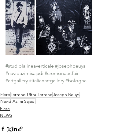
#studiolalineaverticale
#josephbeuys
#navidazimisajadi
#cremonaartfair
#artgallery
#italianartgallery
#bologna
Fiere
Terreno-Ultra-Terreno
Joseph Beuys
Navid Azimi Sajadi
Fiere
NEWS