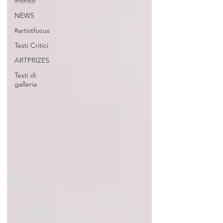
infinito
NEWS
#artistfocus
Testi Critici
ARTPRIZES
Testi di
galleria