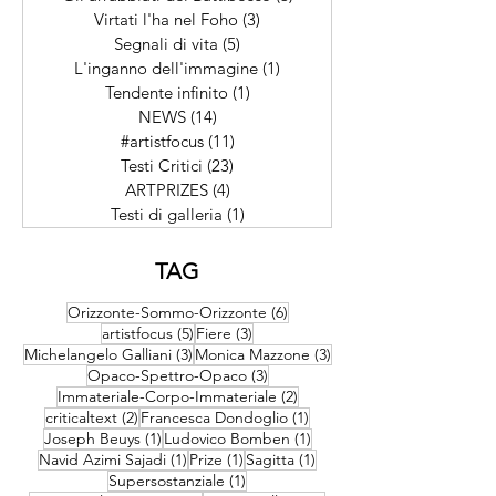
Orizzonte-Sommo-Orizzonte
(7)
7 post
Gli arrabbiati del Battibecco
(3)
3 post
Virtati l'ha nel Foho
(3)
3 post
Segnali di vita
(5)
5 post
L'inganno dell'immagine
(1)
1 post
Tendente infinito
(1)
1 post
NEWS
(14)
14 post
#artistfocus
(11)
11 post
Testi Critici
(23)
23 post
ARTPRIZES
(4)
4 post
Testi di galleria
(1)
1 post
TAG
6 post
Orizzonte-Sommo-Orizzonte
(6)
5 post
3 post
artistfocus
(5)
Fiere
(3)
3 post
3 post
Michelangelo Galliani
(3)
Monica Mazzone
(3)
3 post
Opaco-Spettro-Opaco
(3)
2 post
Immateriale-Corpo-Immateriale
(2)
2 post
1 post
criticaltext
(2)
Francesca Dondoglio
(1)
1 post
1 post
Joseph Beuys
(1)
Ludovico Bomben
(1)