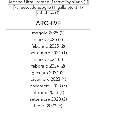
1 post
1 post
1 post
Navid Azimi Sajadi
(1)
Prize
(1)
Sagitta
(1)
1 post
Supersostanziale
(1)
1 post
1 post
Terreno-Ultra-Terreno
(1)
artistiingalleria
(1)
1 post
1 post
francescadondoglio
(1)
gallerytext
(1)
1 post
soloshow
(1)
ARCHIVE
maggio 2025
(1)
1 post
marzo 2025
(2)
2 post
febbraio 2025
(2)
2 post
settembre 2024
(1)
1 post
marzo 2024
(3)
3 post
febbraio 2024
(2)
2 post
gennaio 2024
(2)
2 post
dicembre 2023
(4)
4 post
novembre 2023
(5)
5 post
ottobre 2023
(1)
1 post
settembre 2023
(2)
2 post
luglio 2023
(6)
6 post