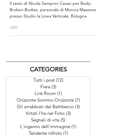
cui si può solo tendere. Di
Nicola Semprini Cesari
Il testo di Nicola Semprini Cesari per Body-
Broken-Bodies, personale di Monica Mazzone
presso Studio la Linea Verticale, Bologna
CATEGORIES
Tutti i post
(72)
72 post
Fiere
(3)
3 post
Link Room
(1)
1 post
Orizzonte-Sommo-Orizzonte
(7)
7 post
Gli arrabbiati del Battibecco
(3)
3 post
Virtati l'ha nel Foho
(3)
3 post