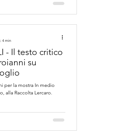
: 4 min
 Il testo critico
roianni su
oglio
ni per la mostra In medio
, alla Raccolta Lercaro.