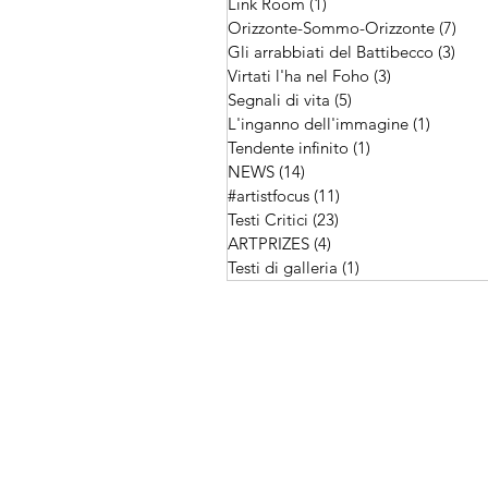
Link Room
(1)
1 post
Orizzonte-Sommo-Orizzonte
(7)
7 po
Gli arrabbiati del Battibecco
(3)
3 po
Virtati l'ha nel Foho
(3)
3 post
Segnali di vita
(5)
5 post
L'inganno dell'immagine
(1)
1 post
Tendente infinito
(1)
1 post
NEWS
(14)
14 post
#artistfocus
(11)
11 post
Testi Critici
(23)
23 post
ARTPRIZES
(4)
4 post
Testi di galleria
(1)
1 post