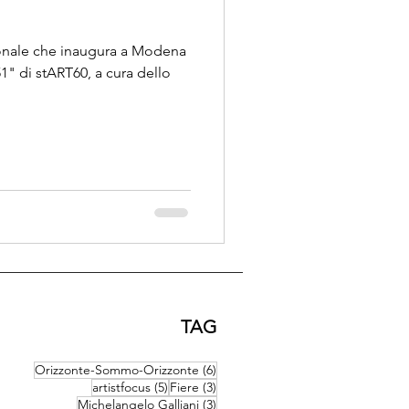
sonale che inaugura a Modena
1" di stART60, a cura dello
TAG
6 post
Orizzonte-Sommo-Orizzonte
(6)
5 post
3 post
artistfocus
(5)
Fiere
(3)
3 post
Michelangelo Galliani
(3)