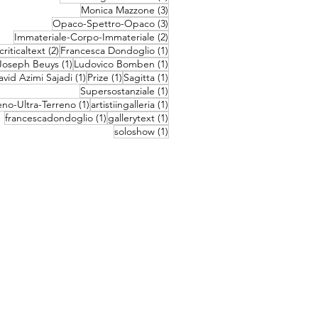
3 post
Monica Mazzone
(3)
3 post
Opaco-Spettro-Opaco
(3)
2 post
Immateriale-Corpo-Immateriale
(2)
2 post
1 post
criticaltext
(2)
Francesca Dondoglio
(1)
1 post
1 post
Joseph Beuys
(1)
Ludovico Bomben
(1)
1 post
1 post
1 post
vid Azimi Sajadi
(1)
Prize
(1)
Sagitta
(1)
1 post
Supersostanziale
(1)
1 post
1 post
eno-Ultra-Terreno
(1)
artistiingalleria
(1)
1 post
1 post
francescadondoglio
(1)
gallerytext
(1)
1 post
soloshow
(1)