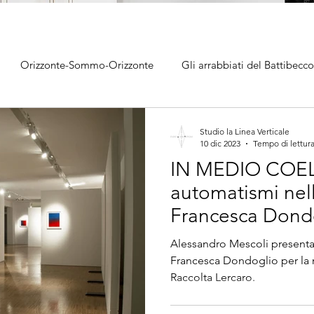
Orizzonte-Sommo-Orizzonte
Gli arrabbiati del Battibecco
ll'immagine
Tendente infinito
NEWS
#artistfocus
Studio la Linea Verticale
10 dic 2023
Tempo di lettura
IN MEDIO COELI 
automatismi nel
Francesca Dondo
Alessandro Mesc
Alessandro Mescoli presenta 
Francesca Dondoglio per la 
Raccolta Lercaro.