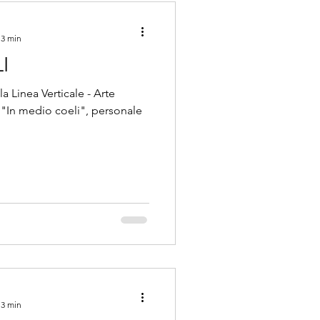
 3 min
I
a Linea Verticale - Arte
In medio coeli", personale
 3 min