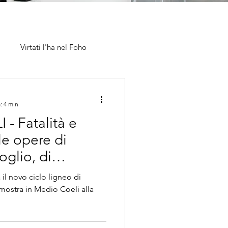
Virtati l'ha nel Foho
Testi Critici
ARTPRIZES
: 4 min
- Fatalità e
le opere di
glio, di
oli.
il novo ciclo ligneo di
mostra in Medio Coeli alla