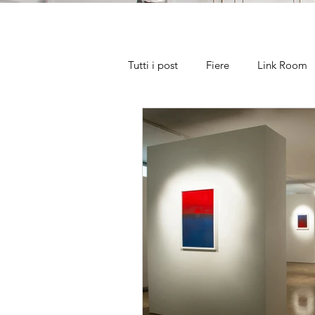
Tutti i post
Fiere
Link Room
Segnali di vita
L'inganno de
Testi di galleria